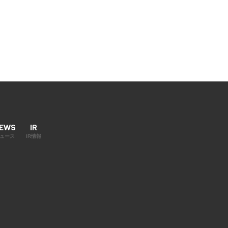
EWS
IR
ュース
IR情報