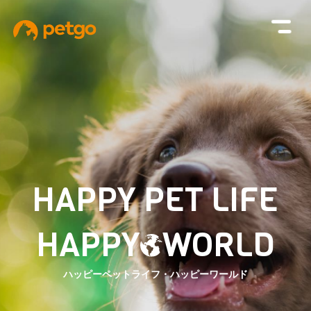
H
A
P
P
Y
P
E
T
L
I
F
E
H
A
P
P
Y
W
O
R
L
D
ハッピーペットライフ・ハッピーワールド