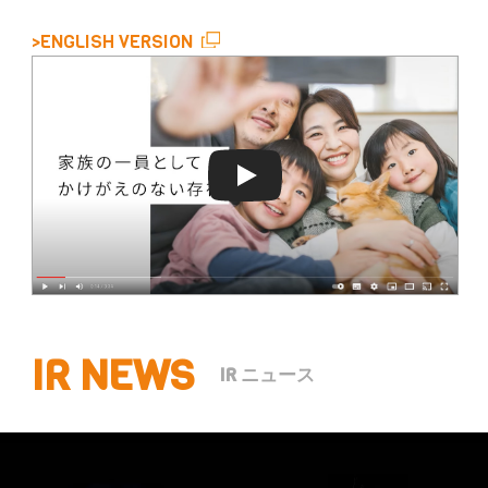
>ENGLISH VERSION
IR NEWS
IR ニュース