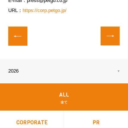
E-mail：press@petgo.co.jp
URL：
https://corp.petgo.jp/
ALL
全て
CORPORATE
PR