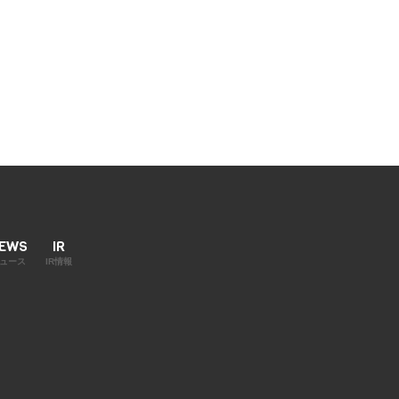
EWS
IR
ュース
IR情報