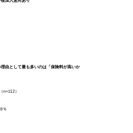
今後加入意向あり
い理由として最も多いのは「保険料が高いか
=112）
8％