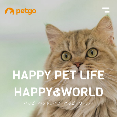
H
A
P
P
Y
P
E
T
L
I
F
E
H
A
P
P
Y
W
O
R
L
D
ハッピーペットライフ・ハッピーワールド